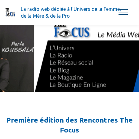
La radio web dédiée à l'Univers de la Femme,
de la Mère & de la Pro
Première édition des Rencontres The
Focus